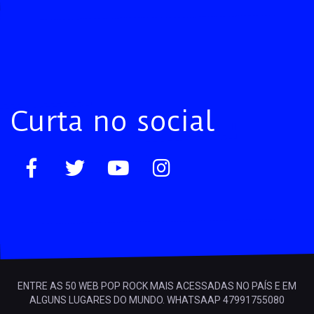
Curta no social
ENTRE AS 50 WEB POP ROCK MAIS ACESSADAS NO PAÍS E EM
ALGUNS LUGARES DO MUNDO. WHATSAAP 47991755080